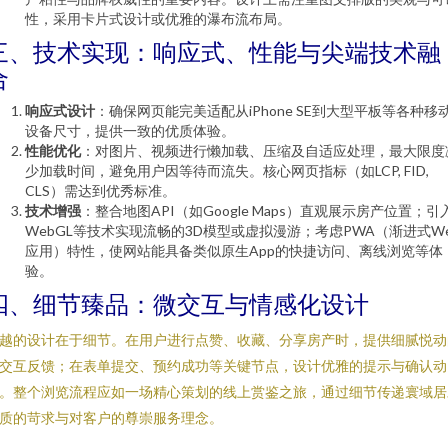
性，采用卡片式设计或优雅的瀑布流布局。
三、技术实现：响应式、性能与尖端技术融
合
响应式设计
：确保网页能完美适配从iPhone SE到大型平板等各种移
设备尺寸，提供一致的优质体验。
性能优化
：对图片、视频进行懒加载、压缩及自适应处理，最大限度
少加载时间，避免用户因等待而流失。核心网页指标（如LCP, FID,
CLS）需达到优秀标准。
技术增强
：整合地图API（如Google Maps）直观展示房产位置；引
WebGL等技术实现流畅的3D模型或虚拟漫游；考虑PWA（渐进式W
应用）特性，使网站能具备类似原生App的快捷访问、离线浏览等体
验。
四、细节臻品：微交互与情感化设计
越的设计在于细节。在用户进行点赞、收藏、分享房产时，提供细腻悦动
交互反馈；在表单提交、预约成功等关键节点，设计优雅的提示与确认动
。整个浏览流程应如一场精心策划的线上赏鉴之旅，通过细节传递寰域居
质的苛求与对客户的尊崇服务理念。