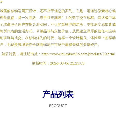
##
域居的移动端网页设计，远不止于信息的罗列。它是一场通过像素精心编
视觉盛宴，是一次高效、尊贵且充满吸引力的数字交互旅程。其终极目标
全球高净值用户在指尖滑动间，不仅能觅得理想居所，更能深度感知寰域
牌所代表的生活方式、卓越品味与永恒价值，从而建立深厚的信任与连接
动咨询与成交。在移动优先的时代，这样一个设计精良、体验至上的移动
户，无疑是寰域居在全球高端房产市场中赢得先机的关键资产。
如若转载，请注明出处：http://www.huaxinwl56.com/product/50.html
更新时间：2026-08-06 21:23:03
产品列表
PRODUCT