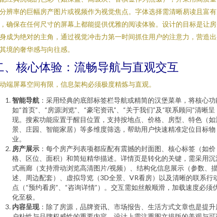
分辨率的巨幅房产图片或视频作为视觉焦点。字体选择需清晰易读且富有
，确保在任何尺寸的屏幕上都能提供优雅的阅读体验。设计的目标是让房
身成为绝对的主角，通过视觉冲击力第一时间抓住用户的注意力，营造出
其境的奢华感与向往感。
二、核心体验：流畅导航与直观交互
动端屏幕空间有限，信息架构必须极度精炼与直观。
智能导航
：采用经典的底部标签栏导航或精简的汉堡菜单，将核心功
如“首页”、“房源浏览”、“豪宅资讯”、“关于我们”及“联系顾问”清晰呈
现。搜索功能应置于醒目位置，支持按地点、价格、房型、特色（如
景、庄园、智能家居）等多维度筛选，帮助用户快速精准定位目标物
业。
房产展示
：每个房产列表项都应配有震撼的封面图、核心标签（如价
格、区位、面积）和简短精华描述。详情页是转化的关键，需采用沉
式画廊（支持滑动浏览高清图片/视频）、结构化信息展示（参数、
述、周边配套）、虚拟导览（3D全景、VR看房）以及清晰的联系行
点（“预约看房”、“咨询详情”）。交互需如丝般顺滑，加载速度必须
化至极。
内容呈现
：除了房源，品牌资讯、市场报告、生活方式文章也是提升
户粘性与品牌权威性的重要内容。设计上需注重图文排版的美观与可